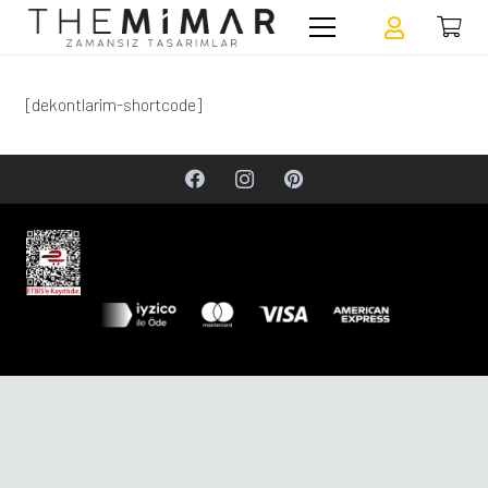
[dekontlarim-shortcode]
kocaeli berat nakliyat