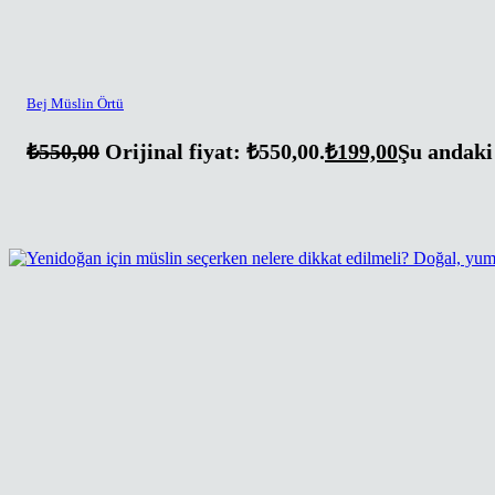
Bej Müslin Örtü
₺
550,00
Orijinal fiyat: ₺550,00.
₺
199,00
Şu andaki 