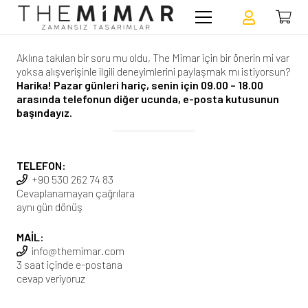
Aklına takılan bir soru mu oldu, The Mimar için bir önerin mi var
yoksa alışverişinle ilgili deneyimlerini paylaşmak mı istiyorsun?
Harika! Pazar günleri hariç, senin için 09.00 – 18.00
arasında telefonun diğer ucunda, e-posta kutusunun
başındayız.
TELEFON:
+90 530 262 74 83
Cevaplanamayan çağrılara
aynı gün dönüş
MAİL:
info@themimar.com
3 saat içinde e-postana
cevap veriyoruz