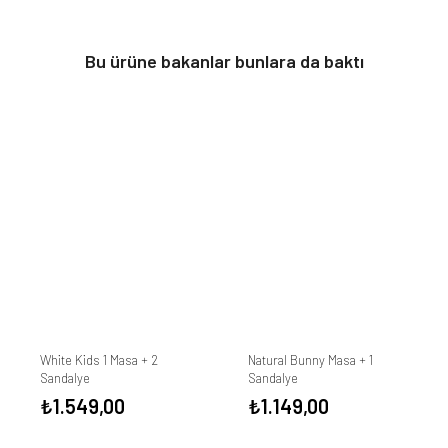
Bu ürüne bakanlar bunlara da baktı
White Kids 1 Masa + 2
Natural Bunny Masa + 1
Sandalye
Sandalye
₺
1.549,00
₺
1.149,00
daki
at: