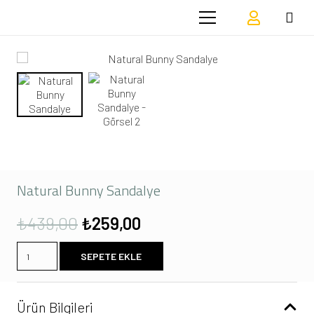
Natural Bunny Sandalye
Orijinal
Şu
₺
439,00
₺
259,00
fiyat:
andaki
₺439,00.
fiyat:
Natural
SEPETE EKLE
₺259,00.
Bunny
Sandalye
adet
Ürün Bilgileri