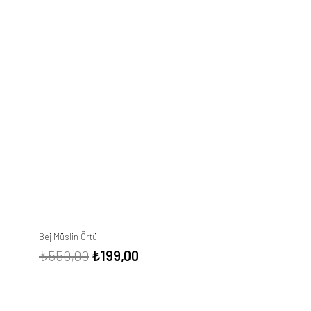
Bej Müslin Örtü
Orijinal
Şu
₺
550,00
₺
199,00
fiyat:
andaki
₺550,00.
fiyat: