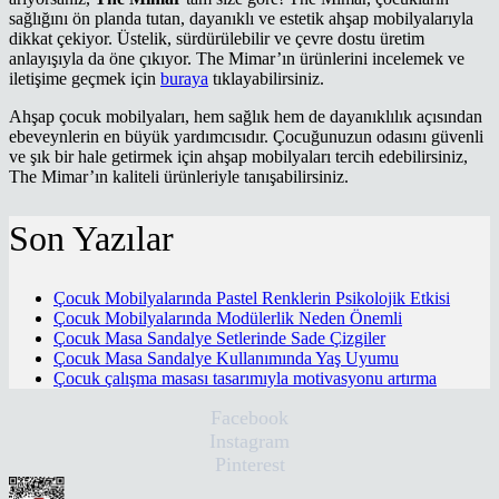
sağlığını ön planda tutan, dayanıklı ve estetik ahşap mobilyalarıyla
dikkat çekiyor. Üstelik, sürdürülebilir ve çevre dostu üretim
anlayışıyla da öne çıkıyor. The Mimar’ın ürünlerini incelemek ve
iletişime geçmek için
buraya
tıklayabilirsiniz.
Ahşap çocuk mobilyaları, hem sağlık hem de dayanıklılık açısından
ebeveynlerin en büyük yardımcısıdır. Çocuğunuzun odasını güvenli
ve şık bir hale getirmek için ahşap mobilyaları tercih edebilirsiniz,
The Mimar’ın kaliteli ürünleriyle tanışabilirsiniz.
Son Yazılar
Çocuk Mobilyalarında Pastel Renklerin Psikolojik Etkisi
Çocuk Mobilyalarında Modülerlik Neden Önemli
Çocuk Masa Sandalye Setlerinde Sade Çizgiler
Çocuk Masa Sandalye Kullanımında Yaş Uyumu
Çocuk çalışma masası tasarımıyla motivasyonu artırma
Facebook
Instagram
Pinterest