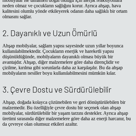
mobilyalar ise tamamen doğal olduğu için alerjik reaksiyonlara
neden olmaz ve çocukların sağlığını korur. Ayrıca ahşap, hava
kalitesini olumlu yönde etkileyerek odanın daha sağlıklı bir ortam
olmasını sağlar.
2. Dayanıklı ve Uzun Ömürlü
Ahşap mobilyalar, sağlam yapısı sayesinde uzun yıllar boyunca
kullanılabilmektedir. Çocukların enerjik ve hareketli yapısı
düşünüldüğünde, mobilyaların dayanıklı olması büyük bir
avantajdır. Ahşap, diğer malzemelere göre daha dirençlidir ve
çizilme, kırılma gibi sorunlarla daha az karşılaşılır. Bu da ahşap
mobilyaların nesiller boyu kullanılabilmesini mümkün kılar.
3. Çevre Dostu ve Sürdürülebilir
Ahşap, doğada kolayca çözünebilen ve geri dönüştürülebilen bir
malzemedir. Bu özelliğiyle çevre dostu bir seçenek olan ahşap
mobilyalar, sürdürülebilir bir yaşam tarzını destekler. Ayrıca ahşap
üretimi sırasında diğer malzemelere göre daha az enerji harcanır, bu
da çevreye olan olumsuz etkileri azaltır.