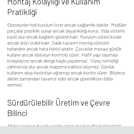
Montaj Kolaylığı ve Kullanım
Pratikliği
Ebeveynler hızlı kurulum ister ancak sağlamlık bekler. Modüler
parçalar pratiklik sunar ancak dayanıklılığı korur. Vida sistemi
basit olur ancak bağlantı güvenli kalır. Kurulum süresi kısalır
ancak ürün stabil kalır. Sade tasarım montaj sürecini
hızlandırır ancak hata riskini azaltır. Çocuklar masayı günlük
kullanır ancak ebeveyn kontrolü sürer. Hafif yapı taşımayı
kolaylaştırır ancak denge kaybı yaşanmaz. Yüzey temizliği
zahmetsiz olur ancak malzeme kalitesi düşmez. Günlük
kullanım akışı kesintiye uğramaz ancak konfor sürer. Böylece
aileler zamandan tasarruf eder ancak güvenlikten ödün
vermez.
Sürdürülebilir Üretim ve Çevre
Bilinci
Aileler çevreye duyarlı seçim yapar ancak kalite beklentisini
sürdürür. Doğal malzeme kullanımı çevresel etkiyi azaltır