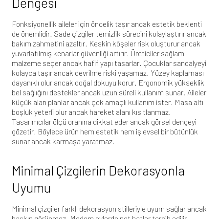
Dengesi
Fonksiyonellik aileler için öncelik taşır ancak estetik beklenti
de önemlidir. Sade çizgiler temizlik sürecini kolaylaştırır ancak
bakım zahmetini azaltır. Keskin köşeler risk oluşturur ancak
yuvarlatılmış kenarlar güvenliği artırır. Üreticiler sağlam
malzeme seçer ancak hafif yapı tasarlar. Çocuklar sandalyeyi
kolayca taşır ancak devrilme riski yaşamaz. Yüzey kaplaması
dayanıklı olur ancak doğal dokuyu korur. Ergonomik yükseklik
bel sağlığını destekler ancak uzun süreli kullanım sunar. Aileler
küçük alan planlar ancak çok amaçlı kullanım ister. Masa altı
boşluk yeterli olur ancak hareket alanı kısıtlanmaz.
Tasarımcılar ölçü oranına dikkat eder ancak görsel dengeyi
gözetir. Böylece ürün hem estetik hem işlevsel bir bütünlük
sunar ancak karmaşa yaratmaz.
Minimal Çizgilerin Dekorasyonla
Uyumu
Minimal çizgiler farklı dekorasyon stilleriyle uyum sağlar ancak
baskın görünmez. Modern evlerde net hatlar tercih edilir