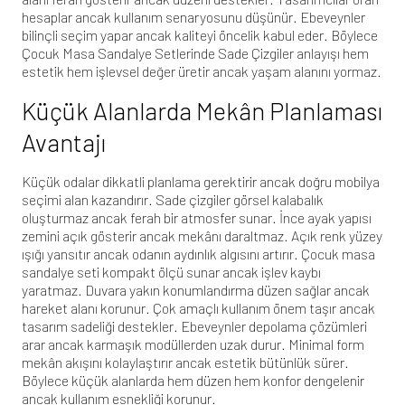
hesaplar ancak kullanım senaryosunu düşünür. Ebeveynler
bilinçli seçim yapar ancak kaliteyi öncelik kabul eder. Böylece
Çocuk Masa Sandalye Setlerinde Sade Çizgiler anlayışı hem
estetik hem işlevsel değer üretir ancak yaşam alanını yormaz.
Küçük Alanlarda Mekân Planlaması
Avantajı
Küçük odalar dikkatli planlama gerektirir ancak doğru mobilya
seçimi alan kazandırır. Sade çizgiler görsel kalabalık
oluşturmaz ancak ferah bir atmosfer sunar. İnce ayak yapısı
zemini açık gösterir ancak mekânı daraltmaz. Açık renk yüzey
ışığı yansıtır ancak odanın aydınlık algısını artırır. Çocuk masa
sandalye seti kompakt ölçü sunar ancak işlev kaybı
yaratmaz. Duvara yakın konumlandırma düzen sağlar ancak
hareket alanı korunur. Çok amaçlı kullanım önem taşır ancak
tasarım sadeliği destekler. Ebeveynler depolama çözümleri
arar ancak karmaşık modüllerden uzak durur. Minimal form
mekân akışını kolaylaştırır ancak estetik bütünlük sürer.
Böylece küçük alanlarda hem düzen hem konfor dengelenir
ancak kullanım esnekliği korunur.