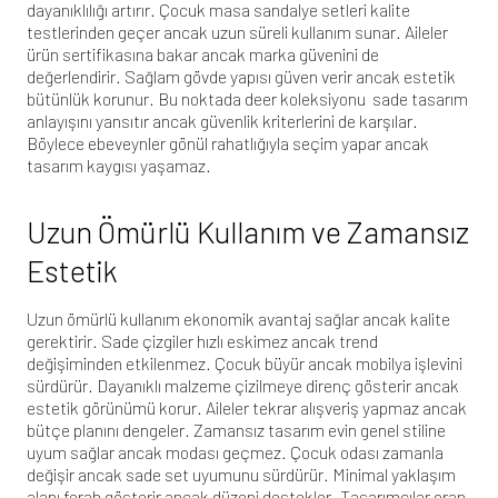
dayanıklılığı artırır. Çocuk masa sandalye setleri kalite
testlerinden geçer ancak uzun süreli kullanım sunar. Aileler
ürün sertifikasına bakar ancak marka güvenini de
değerlendirir. Sağlam gövde yapısı güven verir ancak estetik
bütünlük korunur. Bu noktada
deer koleksiyonu
sade tasarım
anlayışını yansıtır ancak güvenlik kriterlerini de karşılar.
Böylece ebeveynler gönül rahatlığıyla seçim yapar ancak
tasarım kaygısı yaşamaz.
Uzun Ömürlü Kullanım ve Zamansız
Estetik
Uzun ömürlü kullanım ekonomik avantaj sağlar ancak kalite
gerektirir. Sade çizgiler hızlı eskimez ancak trend
değişiminden etkilenmez. Çocuk büyür ancak mobilya işlevini
sürdürür. Dayanıklı malzeme çizilmeye direnç gösterir ancak
estetik görünümü korur. Aileler tekrar alışveriş yapmaz ancak
bütçe planını dengeler. Zamansız tasarım evin genel stiline
uyum sağlar ancak modası geçmez. Çocuk odası zamanla
değişir ancak sade set uyumunu sürdürür. Minimal yaklaşım
alanı ferah gösterir ancak düzeni destekler. Tasarımcılar oran