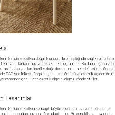
kısı
in Gelişime Katkısı doğallık unsuru ile birleştiğinde sağlıklı bir ortam
arlı kimyasallar içermez ve toksik risk oluşturmaz. Bu durum çocukları
mar tarafından yapılan öneriler doğa dostu malzemelerle üretimin önemi
de FSC sertifikası
. Doğal ahşap, uzun ömürlü ve estetik açıdan da t
Aynı zamanda çocukların estetik algısını olumlu yönde etkiler.
n Tasarımlar
erin Gelişime Katkısı konsepti büyüme dönemine uyumlu ürünlerle
 setleri çocuğun boyuna göre adapte olur. Bu esneklik uzun vadede