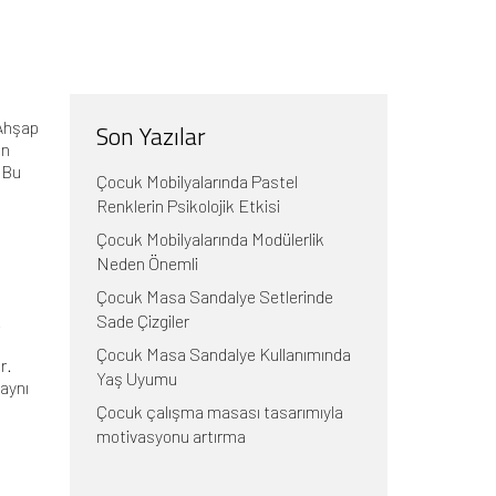
 Ahşap
Son Yazılar
en
 Bu
Çocuk Mobilyalarında Pastel
Renklerin Psikolojik Etkisi
Çocuk Mobilyalarında Modülerlik
Neden Önemli
Çocuk Masa Sandalye Setlerinde
.
Sade Çizgiler
Çocuk Masa Sandalye Kullanımında
r.
Yaş Uyumu
 aynı
Çocuk çalışma masası tasarımıyla
motivasyonu artırma