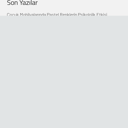
Son Yazılar
Çocuk Mobilyalarında Pastel Renklerin Psikolojik Etkisi
Çocuk Mobilyalarında Modülerlik Neden Önemli
Çocuk Masa Sandalye Setlerinde Sade Çizgiler
Çocuk Masa Sandalye Kullanımında Yaş Uyumu
Çocuk çalışma masası tasarımıyla motivasyonu artırma