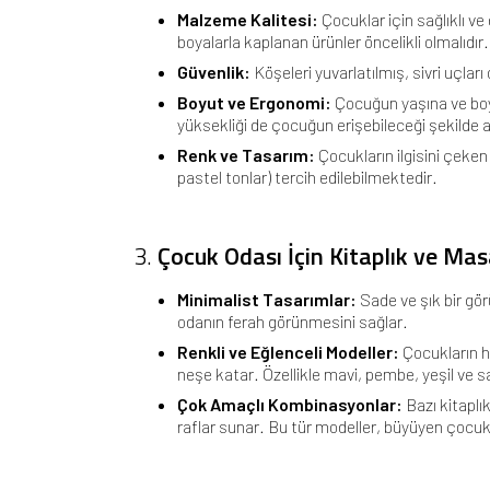
Malzeme Kalitesi:
Çocuklar için sağlıklı ve
boyalarla kaplanan ürünler öncelikli olmalıdır.
Güvenlik:
Köşeleri yuvarlatılmış, sivri uçlar
Boyut ve Ergonomi:
Çocuğun yaşına ve boyu
yüksekliği de çocuğun erişebileceği şekilde a
Renk ve Tasarım:
Çocukların ilgisini çeken
pastel tonlar) tercih edilebilmektedir.
3.
Çocuk Odası İçin Kitaplık ve Ma
Minimalist Tasarımlar:
Sade ve şık bir gör
odanın ferah görünmesini sağlar.
Renkli ve Eğlenceli Modeller:
Çocukların h
neşe katar. Özellikle mavi, pembe, yeşil ve sa
Çok Amaçlı Kombinasyonlar:
Bazı kitaplı
raflar sunar. Bu tür modeller, büyüyen çocuk