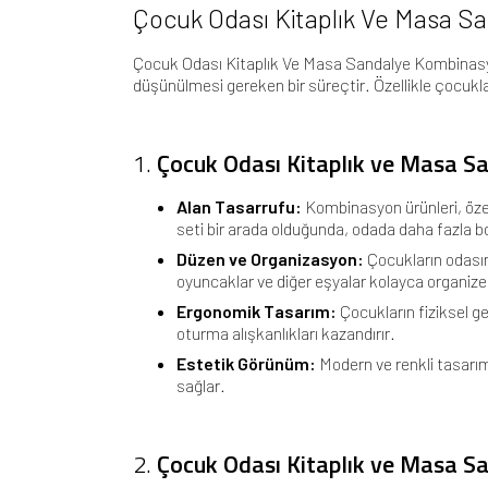
Çocuk Odası Kitaplık Ve Masa 
Çocuk Odası Kitaplık Ve Masa Sandalye Kombinas
düşünülmesi gereken bir süreçtir. Özellikle çocukl
1.
Çocuk Odası Kitaplık ve Masa S
Alan Tasarrufu:
Kombinasyon ürünleri, özel
seti bir arada olduğunda, odada daha fazla boş
Düzen ve Organizasyon:
Çocukların odasın
oyuncaklar ve diğer eşyalar kolayca organize e
Ergonomik Tasarım:
Çocukların fiziksel g
oturma alışkanlıkları kazandırır.
Estetik Görünüm:
Modern ve renkli tasarım
sağlar.
2.
Çocuk Odası Kitaplık ve Masa S