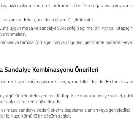
 dayanıklı malzemeler tercih edilmelidir. Özellikle doğal ahşap veya su b
ı olmayan modeller çocukların güvenliği için idealdir.
na uygun masa ve sandalye yüksekliği seçilmelidir. Ayrıca, kitaplığın
yarlanmalıdır.
 renkler ve temalar (örneğin, hayvan figürleri, geometrik desenler veya
sa Sandalye Kombinasyonu Önerileri
ünüm isteyenler için açık renkli ahşap modeller idealdir. Bu tarz tasarı
ayal gücünü destekleyen renkli kitaplık ve masa sandalye setleri, odal
rı tonları tercih edilebilmektedir.
k ve masa sandalye setleri, ekstra depolama alanları veya genişletilebi
lar için uzun ömürlü bir çözüm sağlar.