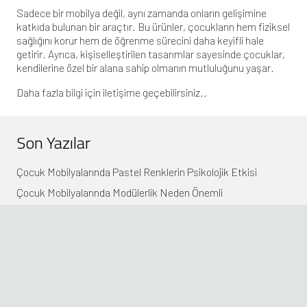
Sadece bir mobilya değil, aynı zamanda onların gelişimine
katkıda bulunan bir araçtır. Bu ürünler, çocukların hem fiziksel
sağlığını korur hem de öğrenme sürecini daha keyifli hale
getirir. Ayrıca, kişiselleştirilen tasarımlar sayesinde çocuklar,
kendilerine özel bir alana sahip olmanın mutluluğunu yaşar.
Daha fazla bilgi için
iletişime
geçebilirsiniz..
Son Yazılar
Çocuk Mobilyalarında Pastel Renklerin Psikolojik Etkisi
Çocuk Mobilyalarında Modülerlik Neden Önemli
Çocuk Masa Sandalye Setlerinde Sade Çizgiler
Çocuk Masa Sandalye Kullanımında Yaş Uyumu
Çocuk çalışma masası tasarımıyla motivasyonu artırma