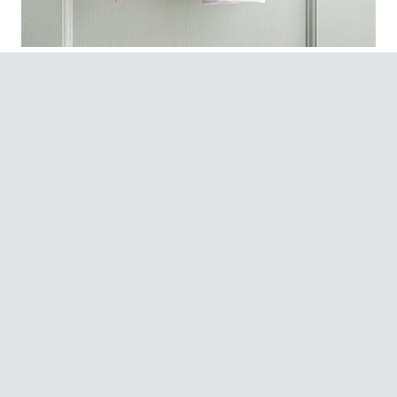
Eğitici kitaplık düzeniyle çocuklarda okuma alışkanlığı
kazandırmada rol oynamaktadır. Erken yaşlardan okuma alışkanlığı
edinmesi önemlidir.
Son Yazılar
Çocuk Mobilyalarında Pastel Renklerin Psikolojik Etkisi
Çocuk Mobilyalarında Modülerlik Neden Önemli
Çocuk Masa Sandalye Setlerinde Sade Çizgiler
Çocuk Masa Sandalye Kullanımında Yaş Uyumu
Çocuk çalışma masası tasarımıyla motivasyonu artırma