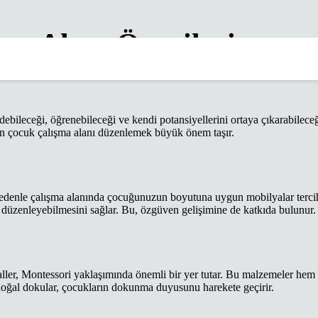
ma Alanı Önerileri
debileceği, öğrenebileceği ve kendi potansiyellerini ortaya çıkarabileceğ
in çocuk çalışma alanı düzenlemek büyük önem taşır.
 nedenle çalışma alanında çocuğunuzun boyutuna uygun mobilyalar terci
 düzenleyebilmesini sağlar. Bu, özgüven gelişimine de katkıda bulunur.
ler, Montessori yaklaşımında önemli bir yer tutar. Bu malzemeler hem
doğal dokular, çocukların dokunma duyusunu harekete geçirir.