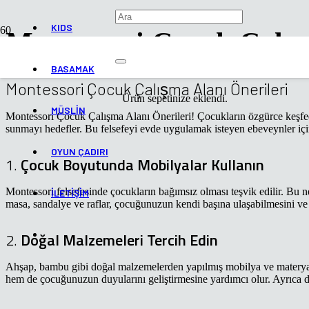
KIDS
Montessori Çocuk Çalış
BASAMAK
Montessori Çocuk Çalışma Alanı Önerileri
Ürün
sepetinize eklendi.
MÜSLİN
Montessori Çocuk Çalışma Alanı Önerileri! Çocukların özgürce keşfe
sunmayı hedefler. Bu felsefeyi evde uygulamak isteyen ebeveynler iç
OYUN ÇADIRI
1.
Çocuk Boyutunda Mobilyalar Kullanın
Montessori felsefesinde çocukların bağımsız olması teşvik edilir. Bu
İLETİŞİM
masa, sandalye ve raflar, çocuğunuzun kendi başına ulaşabilmesini ve
2.
Doğal Malzemeleri Tercih Edin
Ahşap, bambu gibi doğal malzemelerden yapılmış mobilya ve materyal
hem de çocuğunuzun duyularını geliştirmesine yardımcı olur. Ayrıca 