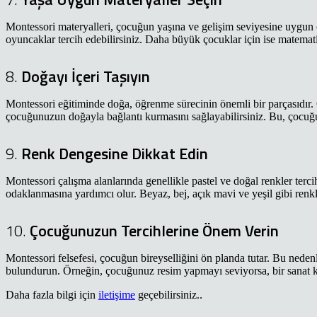
Montessori materyalleri, çocuğun yaşına ve gelişim seviyesine uygun o
oyuncaklar tercih edebilirsiniz. Daha büyük çocuklar için ise matematik
8.
Doğayı İçeri Taşıyın
Montessori eğitiminde doğa, öğrenme sürecinin önemli bir parçasıdır. Ç
çocuğunuzun doğayla bağlantı kurmasını sağlayabilirsiniz. Bu, çocuğu
9.
Renk Dengesine Dikkat Edin
Montessori çalışma alanlarında genellikle pastel ve doğal renkler terci
odaklanmasına yardımcı olur. Beyaz, bej, açık mavi ve yeşil gibi renkler
10.
Çocuğunuzun Tercihlerine Önem Verin
Montessori felsefesi, çocuğun bireyselliğini ön planda tutar. Bu neden
bulundurun. Örneğin, çocuğunuz resim yapmayı seviyorsa, bir sanat köş
Daha fazla bilgi için
iletişime
geçebilirsiniz..