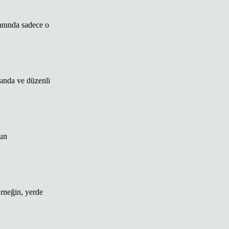
lanında sadece o
sında ve düzenli
zun
Örneğin, yerde