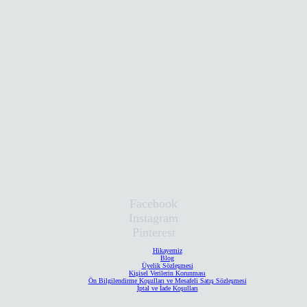
Facebook
Instagram
Pinterest
Hikayemiz
Blog
Üyelik Sözleşmesi
Kişisel Verilerin Korunması
Ön Bilgilendirme Koşulları ve Mesafeli Satış Sözleşmesi
İptal ve İade Koşulları