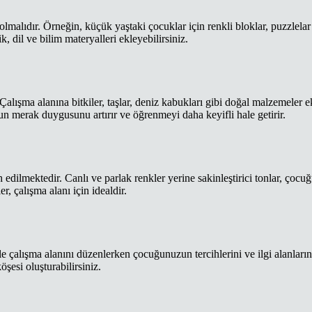
lmalıdır. Örneğin, küçük yaştaki çocuklar için renkli bloklar, puzzlela
, dil ve bilim materyalleri ekleyebilirsiniz.
alışma alanına bitkiler, taşlar, deniz kabukları gibi doğal malzemeler 
n merak duygusunu artırır ve öğrenmeyi daha keyifli hale getirir.
h edilmektedir. Canlı ve parlak renkler yerine sakinleştirici tonlar, çoc
, çalışma alanı için idealdir.
le çalışma alanını düzenlerken çocuğunuzun tercihlerini ve ilgi alanlar
esi oluşturabilirsiniz.