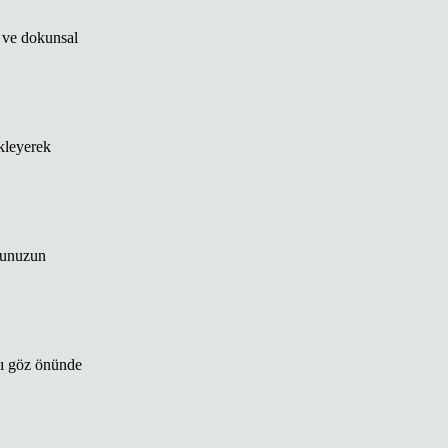
r ve dokunsal
ekleyerek
uğunuzun
ını göz önünde