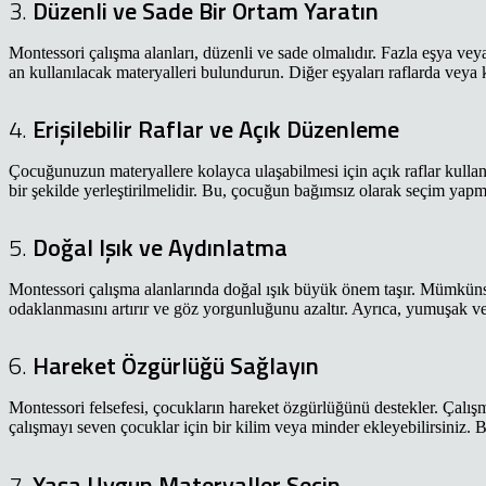
3.
Düzenli ve Sade Bir Ortam Yaratın
Montessori çalışma alanları, düzenli ve sade olmalıdır. Fazla eşya ve
an kullanılacak materyalleri bulundurun. Diğer eşyaları raflarda veya
4.
Erişilebilir Raflar ve Açık Düzenleme
Çocuğunuzun materyallere kolayca ulaşabilmesi için açık raflar kullan
bir şekilde yerleştirilmelidir. Bu, çocuğun bağımsız olarak seçim yapm
5.
Doğal Işık ve Aydınlatma
Montessori çalışma alanlarında doğal ışık büyük önem taşır. Mümküns
odaklanmasını artırır ve göz yorgunluğunu azaltır. Ayrıca, yumuşak ve 
6.
Hareket Özgürlüğü Sağlayın
Montessori felsefesi, çocukların hareket özgürlüğünü destekler. Çalış
çalışmayı seven çocuklar için bir kilim veya minder ekleyebilirsiniz. 
7.
Yaşa Uygun Materyaller Seçin