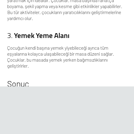
yaratmak için idealdir. Çocuklar, masa başında rahatça
boyama, şekil yapma veya kesme gibi etkinlikler yapabilirler.
Bu tür aktiviteler, çocukların yaratıcılıklarını geliştirmelerine
yardımcı olur.
3.
Yemek Yeme Alanı
Çocuğun kendi başına yemek yiyebileceği ayrıca tüm
eşyalarına kolayca ulaşabileceği bir masa düzeni sağlar.
Çocuklar, bu masada yemek yerken bağımsızlıklarını
geliştirirler.
Sonuç
Montessori tarzı masa sandalye setleri, çocukların eğitimsel,
fiziksel ayrıca duygusal gelişimlerine katkı sağlayan
mükemmel bir mobilya seçeneğidir. Ergonomik yapıları, doğal
malzemeleri ve minimalist tasarımları sayesinde, Montessori
mobilyaları, çocukların özgürce öğrenmelerine,
keşfetmelerine ve yaratıcı düşünmelerine olanak tanır. Aynı
zamanda, çocukların bağımsızlıklarını geliştirmeleri, doğru