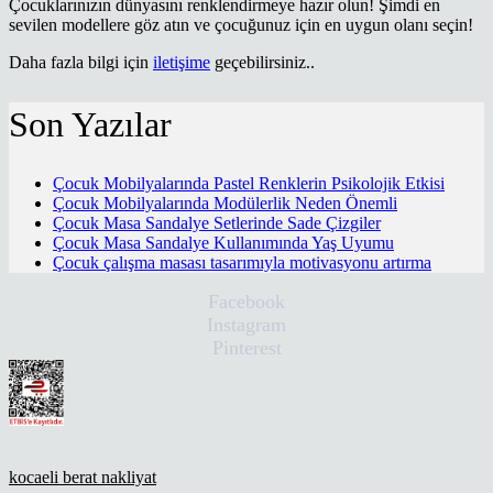
Çocuklarınızın dünyasını renklendirmeye hazır olun! Şimdi en
sevilen modellere göz atın ve çocuğunuz için en uygun olanı seçin!
Daha fazla bilgi için
iletişime
geçebilirsiniz..
Son Yazılar
Çocuk Mobilyalarında Pastel Renklerin Psikolojik Etkisi
Çocuk Mobilyalarında Modülerlik Neden Önemli
Çocuk Masa Sandalye Setlerinde Sade Çizgiler
Çocuk Masa Sandalye Kullanımında Yaş Uyumu
Çocuk çalışma masası tasarımıyla motivasyonu artırma
Facebook
Instagram
Pinterest
kocaeli berat nakliyat