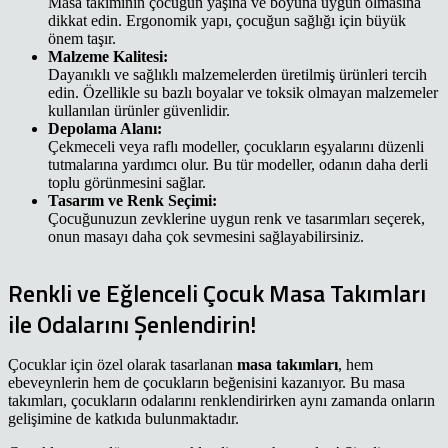
Masa takımının çocuğun yaşına ve boyuna uygun olmasına
dikkat edin. Ergonomik yapı, çocuğun sağlığı için büyük
önem taşır.
Malzeme Kalitesi:
Dayanıklı ve sağlıklı malzemelerden üretilmiş ürünleri tercih
edin. Özellikle su bazlı boyalar ve toksik olmayan malzemeler
kullanılan ürünler güvenlidir.
Depolama Alanı:
Çekmeceli veya raflı modeller, çocukların eşyalarını düzenli
tutmalarına yardımcı olur. Bu tür modeller, odanın daha derli
toplu görünmesini sağlar.
Tasarım ve Renk Seçimi:
Çocuğunuzun zevklerine uygun renk ve tasarımları seçerek,
onun masayı daha çok sevmesini sağlayabilirsiniz.
Renkli ve Eğlenceli Çocuk Masa Takımları
ile Odalarını Şenlendirin!
Çocuklar için özel olarak tasarlanan
masa takımları
, hem
ebeveynlerin hem de çocukların beğenisini kazanıyor. Bu masa
takımları, çocukların odalarını renklendirirken aynı zamanda onların
gelişimine de katkıda bulunmaktadır.