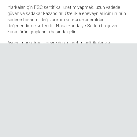
Markalar için FSC sertifikalı üretim yapmak, uzun vadede
güven ve sadakat kazandırır. Özellikle ebeveynler için ürünün
sadece tasarımı değil, üretim süreci de önemli bir
değerlendirme kriteridir.
Masa Sandalye Setleri
bu güveni
kuran ürün gruplarının başında gelir.
Ayrıca marka imajı, çevre dostu üretim politikalarıyla
güçlenmektedir. Web sitesinde FSC belgelerine ve çevre
politikalarına yer vermek tüketicinin markaya duyduğu güveni
artırır.
themimar
adresinde yer alan her ürün bu anlayışı
yansıtır. İletişim kurmak isteyen kullanıcılar
iletisim
sayfasından kolayca ulaşabilmektedir.
Son Yazılar
Çocuk Mobilyalarında Pastel Renklerin Psikolojik Etkisi
Çocuk Mobilyalarında Modülerlik Neden Önemli
Çocuk Masa Sandalye Setlerinde Sade Çizgiler
Çocuk Masa Sandalye Kullanımında Yaş Uyumu