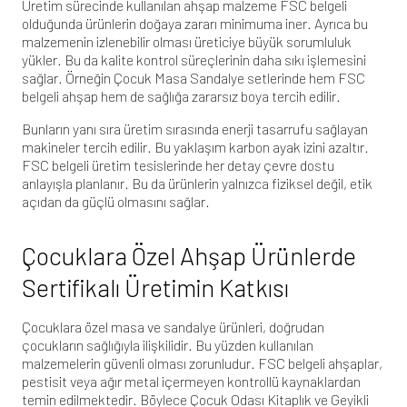
Üretim sürecinde kullanılan ahşap malzeme FSC belgeli
olduğunda ürünlerin doğaya zararı minimuma iner. Ayrıca bu
malzemenin izlenebilir olması üreticiye büyük sorumluluk
yükler. Bu da kalite kontrol süreçlerinin daha sıkı işlemesini
sağlar. Örneğin
Çocuk Masa Sandalye
setlerinde hem FSC
belgeli ahşap hem de sağlığa zararsız boya tercih edilir.
Bunların yanı sıra üretim sırasında enerji tasarrufu sağlayan
makineler tercih edilir. Bu yaklaşım karbon ayak izini azaltır.
FSC belgeli üretim tesislerinde her detay çevre dostu
anlayışla planlanır. Bu da ürünlerin yalnızca fiziksel değil, etik
açıdan da güçlü olmasını sağlar.
Çocuklara Özel Ahşap Ürünlerde
Sertifikalı Üretimin Katkısı
Çocuklara özel masa ve sandalye ürünleri
, doğrudan
çocukların sağlığıyla ilişkilidir. Bu yüzden kullanılan
malzemelerin güvenli olması zorunludur. FSC belgeli ahşaplar,
pestisit veya ağır metal içermeyen kontrollü kaynaklardan
temin edilmektedir. Böylece
Çocuk Odası Kitaplık
ve
Geyikli