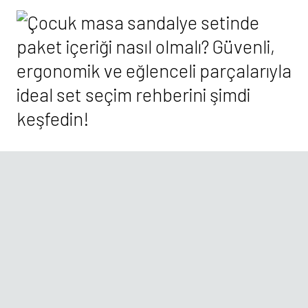
Masa sandalye setleri uzun vadeli
kullanım için uygun mu?
Kaliteli üretim teknikleriyle hazırlanmış masa sandalye setleri
uzun vadeli kullanım için uygundur. Özellikle
themimar.com
tarafından sunulan ürünlerde uzun ömürlü malzeme tercih
edilmektedir. Çocukların büyüme hızına uygun olarak
ayarlanabilir yükseklik özelliği bu süreçte büyük avantaj
sağlamaktadır. Ayrıca zamanla masa yüzeyinde oluşabilecek
çizikler, doğal ahşap ürünlerde kolayca giderilebilmektedir.